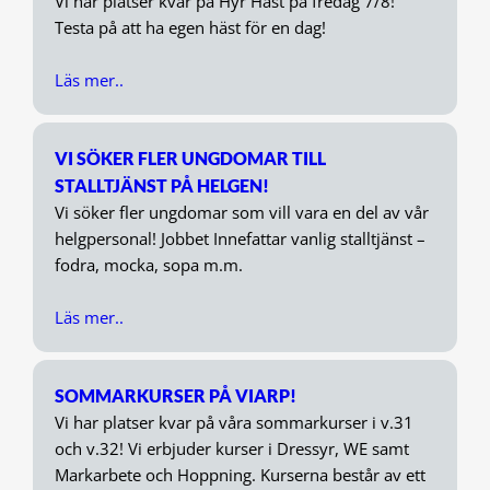
Vi har platser kvar på Hyr Häst på fredag 7/8!
Testa på att ha egen häst för en dag!
Läs mer..
VI SÖKER FLER UNGDOMAR TILL
STALLTJÄNST PÅ HELGEN!
Vi söker fler ungdomar som vill vara en del av vår
helgpersonal! Jobbet Innefattar vanlig stalltjänst –
fodra, mocka, sopa m.m.
Läs mer..
SOMMARKURSER PÅ VIARP!
Vi har platser kvar på våra sommarkurser i v.31
och v.32! Vi erbjuder kurser i Dressyr, WE samt
Markarbete och Hoppning. Kurserna består av ett