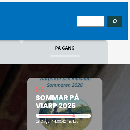
S
EELLT)
SPONSRING
SHOP
MIN RIDSKOLA
ö
k
PÅ GÅNG
SOMMAR PÅ
VIARP 2026
23 Dagar 14:00:40 Tid kvar