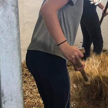
mar till
n!