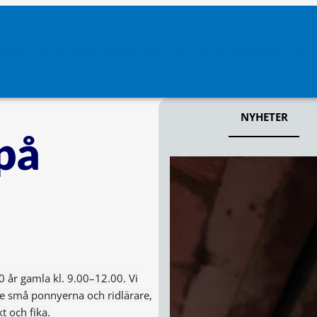
VATRYTTARE
TÄVLING & EVENEMANG
UNG PÅ VIARP
ENGAGERA DIG (ID
NYHETER
på
0 år gamla kl. 9.00–12.00. Vi
de små ponnyerna och ridlärare,
t och fika.