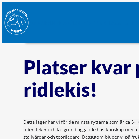
OM KLUBBEN
RIDSKOLAN
HÄSTAR & ANLÄGGNING
PRI
Platser kvar 
ridlekis!
Detta läger har vi för de minsta ryttarna som är ca 5-1
rider, leker och lär grundläggande hästkunskap med 
stallvärdar och teoriledare. Dessutom bjuder vi på fruk