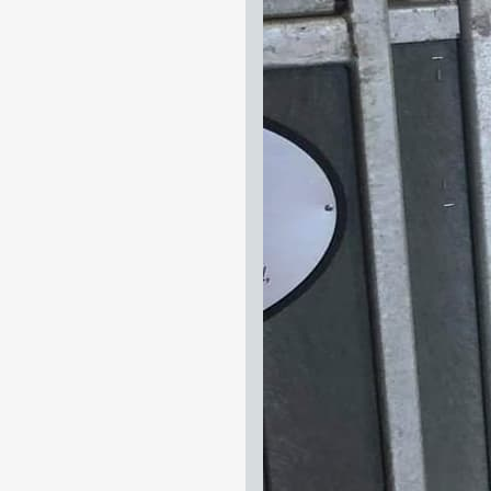
Vi söker fler Ungdo
stalltjänst på helge