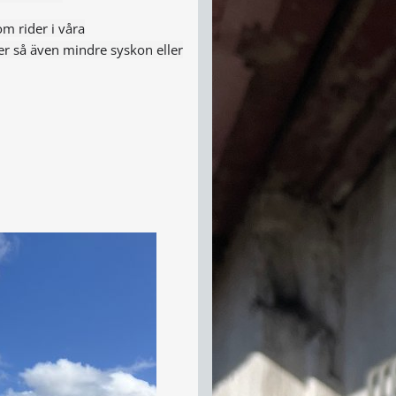
m rider i våra
er så även mindre syskon eller