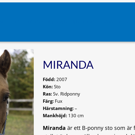
VATRYTTARE
TÄVLING & EVENEMANG
UNG PÅ VIARP
ENGAGERA DIG (ID
MIRANDA
Född:
2007
Kön:
Sto
Ras:
Sv. Ridponny
Färg:
Fux
Härstamning:
–
Mankhöjd:
130 cm
Miranda
är ett B-ponny sto som är 