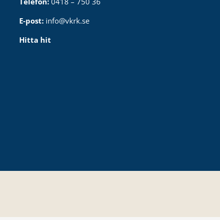
Telefon:
0418 – 750 36
E-post:
info@vkrk.se
Hitta hit