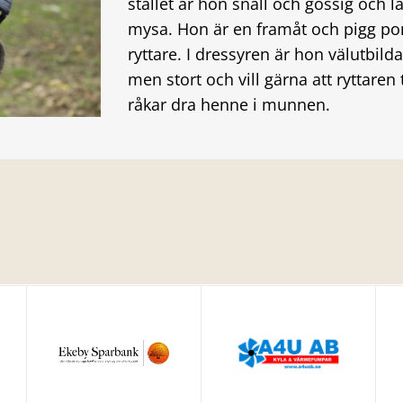
stallet är hon snäll och gossig och l
mysa. Hon är en framåt och pigg p
ryttare. I dressyren är hon välutbil
men stort och vill gärna att ryttaren
råkar dra henne i munnen.