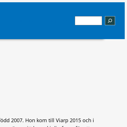
Sök
EELLT)
SPONSRING
SHOP
MIN RIDSKOLA
född 2007. Hon kom till Viarp 2015 och i