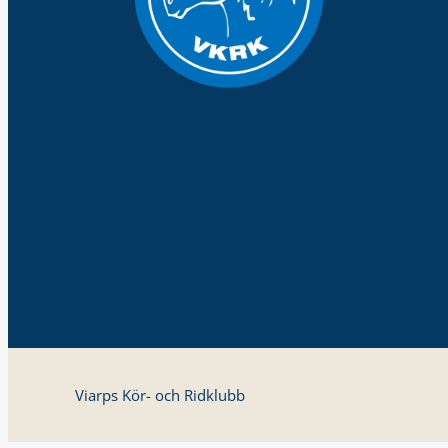
Viarps Kör- och Ridklubb