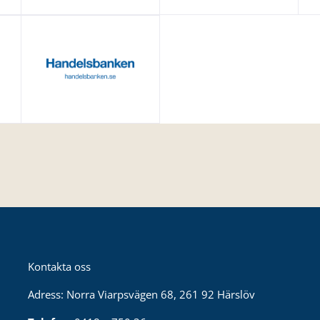
Kontakta oss
Adress: Norra Viarpsvägen 68, 261 92 Härslöv