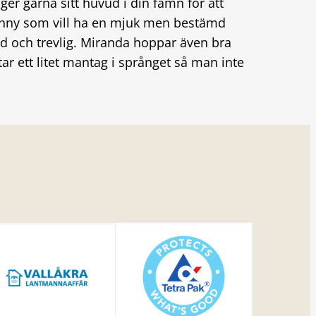
äger gärna sitt huvud i din famn för att
onny som vill ha en mjuk men bestämd
dad och trevlig. Miranda hoppar även bra
 tar ett litet mantag i språnget så man inte